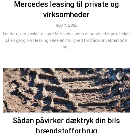
Mercedes leasing til private og
virksomheder
maj 1, 2026
For dem, der ønsker at køre Mercedes uden at betale et større beløb
på én gang, kan leasing være en mulighed for både privatpersoner
og...
Sådan påvirker dæktryk din bils
brændstofforbrug