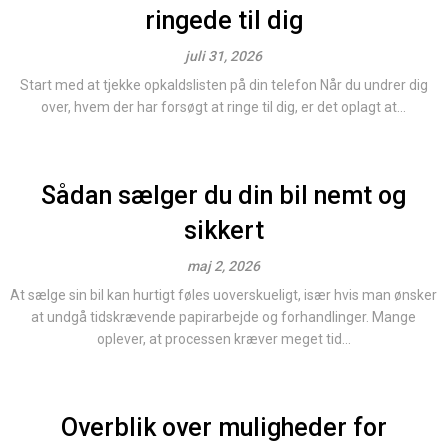
ringede til dig
juli 31, 2026
Start med at tjekke opkaldslisten på din telefon Når du undrer dig
over, hvem der har forsøgt at ringe til dig, er det oplagt at...
Sådan sælger du din bil nemt og
sikkert
maj 2, 2026
At sælge sin bil kan hurtigt føles uoverskueligt, især hvis man ønsker
at undgå tidskrævende papirarbejde og forhandlinger. Mange
oplever, at processen kræver meget tid...
Overblik over muligheder for