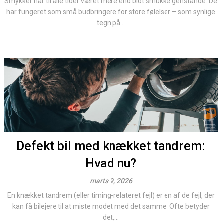
Smykker har til alle tider været mere end blot smukke genstande. De
har fungeret som små budbringere for store følelser – som synlige
tegn på...
Defekt bil med knækket tandrem:
Hvad nu?
marts 9, 2026
En knækket tandrem (eller timing-relateret fejl) er en af de fejl, der
kan få bilejere til at miste modet med det samme. Ofte betyder
det,...