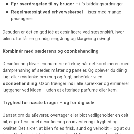
Før overdragelse til ny bruger
– i fx bildelingsordninger
Regelmæssigt ved erhvervskørsel
– især med mange
passagerer
Desuden er det en god idé at desinficere ved sæsonskift, hvor
bilen ofte får en grundig rengøring og klargøring i øvrigt.
Kombinér med sæderens og ozonbehandling
Desinficering bliver endnu mere effektiv, når det kombineres med
damprensning af sæder, måtter og paneler. Og oplever du dårlig
lugt eller mistanke om mug og fugt, anbefaler vi en
ozonbehandling
. Ozon trænger ind i alle sprækker og eliminerer
lugtgener ved kilden – uden at efterlade parfume eller kemi.
Tryghed for næste bruger – og for dig selv
Uanset om du afleverer, overtager eller blot vedligeholder en delt
bil, er professionel desinficering en investering i tryghed og
kvalitet. Det sikrer, at bilen føles frisk, sund og velholdt – og at du