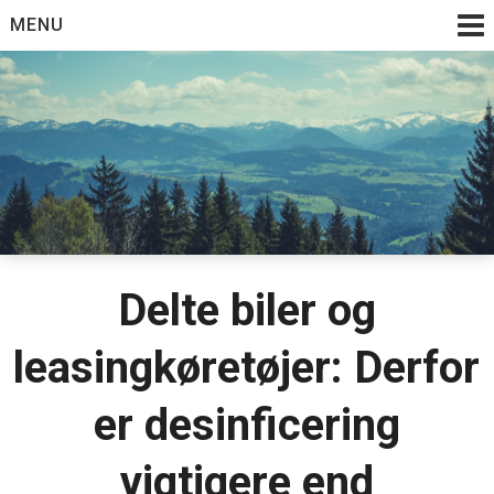
Skip
MENU
to
content
Delte biler og
leasingkøretøjer: Derfor
er desinficering
vigtigere end