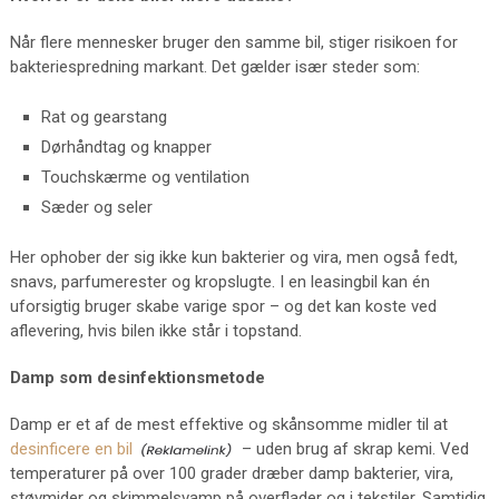
Når flere mennesker bruger den samme bil, stiger risikoen for
bakteriespredning markant. Det gælder især steder som:
Rat og gearstang
Dørhåndtag og knapper
Touchskærme og ventilation
Sæder og seler
Her ophober der sig ikke kun bakterier og vira, men også fedt,
snavs, parfumerester og kropslugte. I en leasingbil kan én
uforsigtig bruger skabe varige spor – og det kan koste ved
aflevering, hvis bilen ikke står i topstand.
Damp som desinfektionsmetode
Damp er et af de mest effektive og skånsomme midler til at
desinficere en bil
– uden brug af skrap kemi. Ved
temperaturer på over 100 grader dræber damp bakterier, vira,
støvmider og skimmelsvamp på overflader og i tekstiler. Samtidig