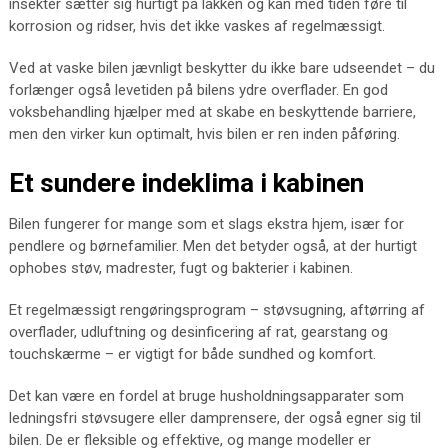
insekter sætter sig hurtigt på lakken og kan med tiden føre til
korrosion og ridser, hvis det ikke vaskes af regelmæssigt.
Ved at vaske bilen jævnligt beskytter du ikke bare udseendet – du
forlænger også levetiden på bilens ydre overflader. En god
voksbehandling hjælper med at skabe en beskyttende barriere,
men den virker kun optimalt, hvis bilen er ren inden påføring.
Et sundere indeklima i kabinen
Bilen fungerer for mange som et slags ekstra hjem, især for
pendlere og børnefamilier. Men det betyder også, at der hurtigt
ophobes støv, madrester, fugt og bakterier i kabinen.
Et regelmæssigt rengøringsprogram – støvsugning, aftørring af
overflader, udluftning og desinficering af rat, gearstang og
touchskærme – er vigtigt for både sundhed og komfort.
Det kan være en fordel at bruge husholdningsapparater som
ledningsfri støvsugere eller damprensere, der også egner sig til
bilen. De er fleksible og effektive, og mange modeller er