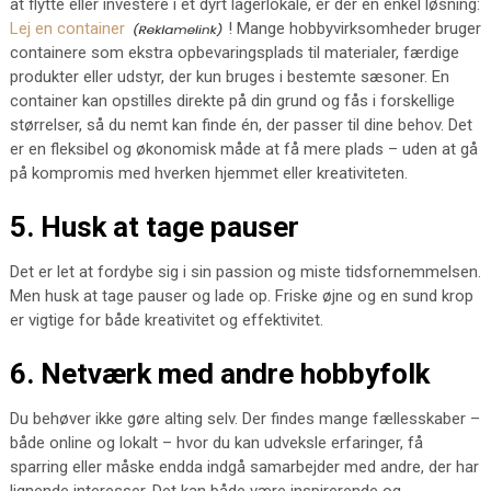
at flytte eller investere i et dyrt lagerlokale, er der en enkel løsning:
Lej en container
! Mange hobbyvirksomheder bruger
containere som ekstra opbevaringsplads til materialer, færdige
produkter eller udstyr, der kun bruges i bestemte sæsoner. En
container kan opstilles direkte på din grund og fås i forskellige
størrelser, så du nemt kan finde én, der passer til dine behov. Det
er en fleksibel og økonomisk måde at få mere plads – uden at gå
på kompromis med hverken hjemmet eller kreativiteten.
5. Husk at tage pauser
Det er let at fordybe sig i sin passion og miste tidsfornemmelsen.
Men husk at tage pauser og lade op. Friske øjne og en sund krop
er vigtige for både kreativitet og effektivitet.
6. Netværk med andre hobbyfolk
Du behøver ikke gøre alting selv. Der findes mange fællesskaber –
både online og lokalt – hvor du kan udveksle erfaringer, få
sparring eller måske endda indgå samarbejder med andre, der har